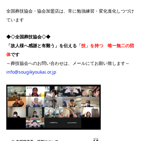
全国葬技協会・協会加盟店は、常に勉強練習・変化進化しつづけ
ています
◆◇全国葬技協会◇◆
「故人様へ感謝と有難う」を伝える
「技」を持つ 唯一無二の団
体
です
～葬技協会へのお問い合わせは、メールにてお願い致します～
info@sougikyoukai.or.jp